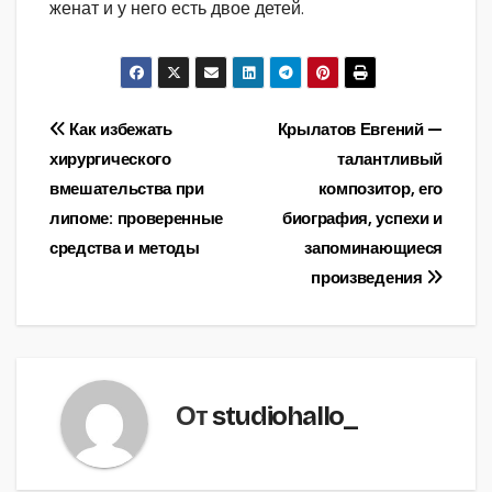
женат и у него есть двое детей.
Навигация
Как избежать
Крылатов Евгений —
хирургического
талантливый
по
вмешательства при
композитор, его
записям
липоме: проверенные
биография, успехи и
средства и методы
запоминающиеся
произведения
От
studiohallo_