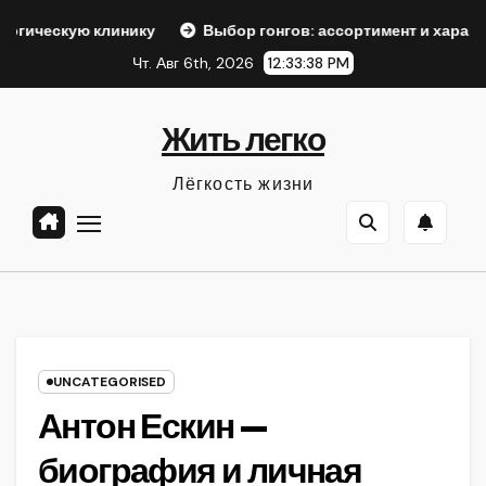
Перейти
 клинику
Выбор гонгов: ассортимент и характеристики
к
Чт. Авг 6th, 2026
12:33:39 PM
содержанию
Жить легко
Лёгкость жизни
UNCATEGORISED
Антон Ескин —
биография и личная