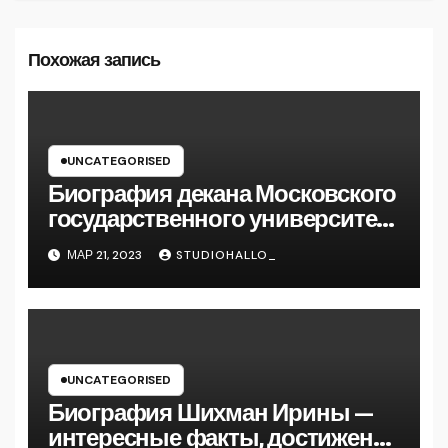
Похожая запись
UNCATEGORISED
Биография декана Московского
государственного университета
Андрея Сидорова — от студента
МАР 21, 2023
STUDIOHALLO_
до руководителя
UNCATEGORISED
Биография Шихман Ирины —
интересные факты, достижения