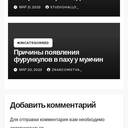
и путь к успеху
МАР 21, 2023
STUDIOHALLO_
UNCATEGORISED
Причины появления
фурункулов в паху у мужчин
МАР 20, 2023
ZNAKCOMSTVA_
Добавить комментарий
Для отправки комментария вам необходимо