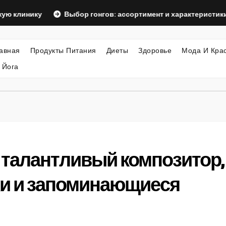
ику
Выбор гонгов: ассортимент и характеристики
О
авная
Продукты Питания
Диеты
Здоровье
Мода И Кра
 Йога
 талантливый композитор,
хи и запоминающиеся