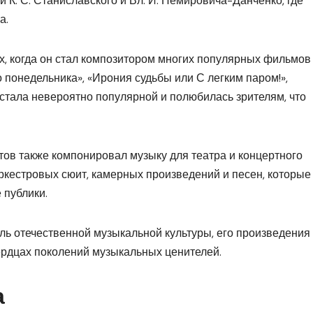
 К. С. Станиславского и Вл. И. Немировича-Данченко, где
а.
х, когда он стал композитором многих популярных фильмов
 понедельника», «Ирония судьбы или С легким паром!»,
а стала невероятно популярной и полюбилась зрителям, что
ов также компонировал музыку для театра и концертного
ркестровых сюит, камерных произведений и песен, которые
 публики.
ь отечественной музыкальной культуры, его произведения
ердцах поколений музыкальных ценителей.
а