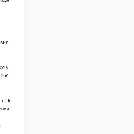
явил
ся у
себя
а. Он
ения.
л