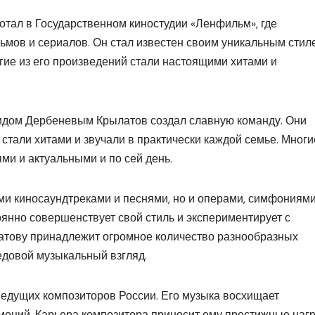
отал в Государственном киностудии «Ленфильм», где
мов и сериалов. Он стал известен своим уникальным стил
гие из его произведений стали настоящими хитами и
идом Дербеневым Крылатов создал славную команду. Они
стали хитами и звучали в практически каждой семье. Многи
ми и актуальными и по сей день.
ми киносаундтреками и песнями, но и операми, симфониями
янно совершенствует свой стиль и экспериментирует с
тову принадлежит огромное количество разнообразных
едовой музыкальный взгляд.
ведущих композиторов России. Его музыка восхищает
моций. Карьера композитора приносит ему престижные наг