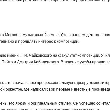
а в Москве в музыкальной семье. Уже в раннем детстве про
тепиано и проявлять интерес к композиции.
ию имени П. И. Чайковского на факультет композиции. Учил
я Пейко и Дмитрия Кабалевского. В течение учебы проявил 
Крылатов начал свою профессиональную карьеру композитор
ой оркестре, где написал свои первые известные произвед
ены его ярким и оригинальным стилем. Он успешно сочета
ами, создавая впечатляющую и эмоциональную музыку.