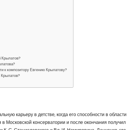
й Крылатов?
ылатова?
ти к композитору Евгению Крылатову?
й Крылатов?
ьную карьеру в детстве, когда его способности в области
я в Московской консерватории и после окончания получил