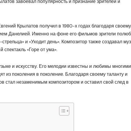
ылатов завоевал популярность и признание зрителей и
вгений Крылатов получил в 1980-х годах благодаря своему
гием Данелией. Именно на фоне его фильмов зрители полю
-стрельца» и «Уходит день». Композитор также создавал му
 спектакль «Горе от ума».
зыке и искусству. Его мелодии известны и любимы многими
дят из поколения в поколение. Благодаря своему таланту и
ов стал незаменимым композитором и оставил свой след в