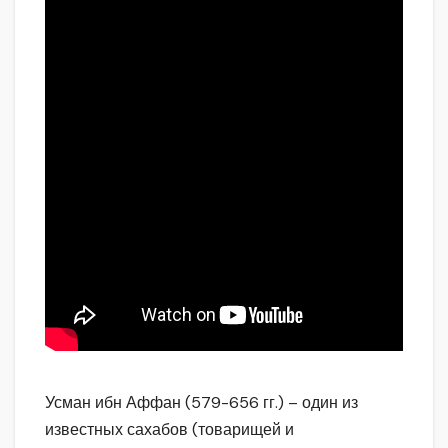
Усман ибн Аффан (579-656 гг.) – один из
известных сахабов (товарищей и