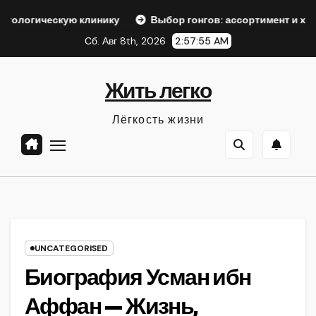
Перейти
кую клинику
Выбор гонгов: ассортимент и характеристик
к
Сб. Авг 8th, 2026
2:57:56 AM
содержанию
Жить легко
Лёгкость жизни
UNCATEGORISED
Биография Усман ибн
Аффан — Жизнь,