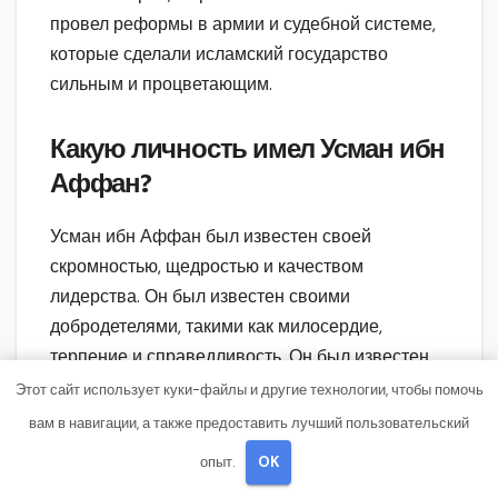
провел реформы в армии и судебной системе,
которые сделали исламский государство
сильным и процветающим.
Какую личность имел Усман ибн
Аффан?
Усман ибн Аффан был известен своей
скромностью, щедростью и качеством
лидерства. Он был известен своими
добродетелями, такими как милосердие,
терпение и справедливость. Он был известен
своей простотой и отсутствием корыстных и
Этот сайт использует куки-файлы и другие технологии, чтобы помочь
амбициозных стремлений. Усман также был
вам в навигации, а также предоставить лучший пользовательский
очень близким и лояльным другом испытанного
опыт.
OK
пророка Мухаммада.