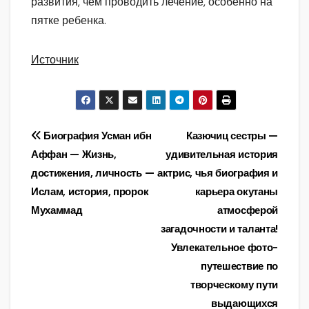
развития, чем проводить лечение, особенно на
пятке ребенка.
Источник
Навигация
Биография Усман ибн
Казючиц сестры —
Аффан — Жизнь,
удивительная история
по
достижения, личность —
актрис, чья биография и
записям
Ислам, история, пророк
карьера окутаны
Мухаммад
атмосферой
загадочности и таланта!
Увлекательное фото-
путешествие по
творческому пути
выдающихся