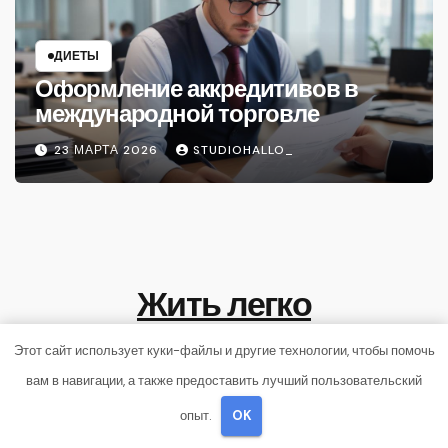
ДИЕТЫ
Оформление аккредитивов в
международной торговле
23 МАРТА 2026
STUDIOHALLO_
Жить легко
Лёгкость жизни
Этот сайт использует куки-файлы и другие технологии, чтобы помочь
вам в навигации, а также предоставить лучший пользовательский
опыт.
OK
Сайт работает на WordPress
|
Тема: Newsup, автор
Themeansar