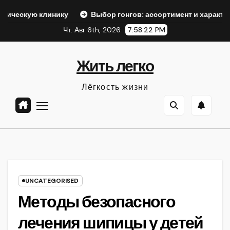
Перейти
клинику
Выбор гонгов: ассортимент и характеристики
к
Чт. Авг 6th, 2026
7:58:23 PM
содержанию
Жить легко
Лёгкость жизни
UNCATEGORISED
Методы безопасного
лечения шипицы у детей