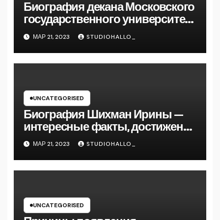
Биография декана Московского
государственного университета
Андрея Сидорова — от студента
МАР 21, 2023
STUDIOHALLO_
до руководителя
UNCATEGORISED
Биография Шихман Ирины —
интересные факты, достижения
и путь к успеху
МАР 21, 2023
STUDIOHALLO_
UNCATEGORISED