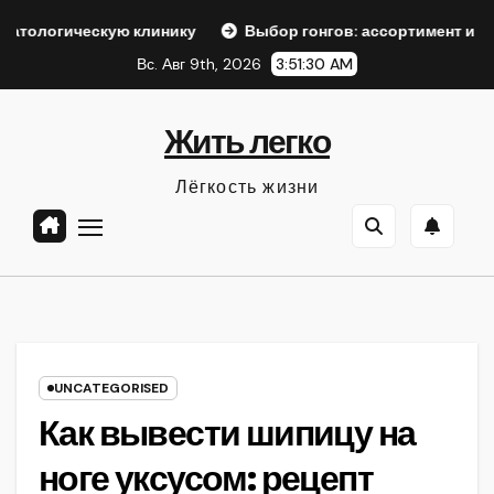
Перейти
ескую клинику
Выбор гонгов: ассортимент и характерист
к
Вс. Авг 9th, 2026
3:51:31 AM
содержанию
Жить легко
Лёгкость жизни
UNCATEGORISED
Как вывести шипицу на
ноге уксусом: рецепт