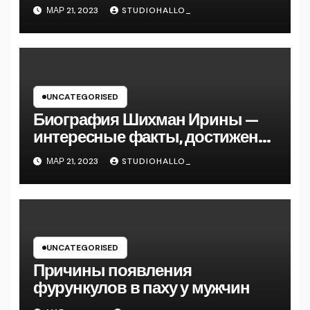
Андрея Сидорова — от студента
МАР 21, 2023
STUDIOHALLO_
до руководителя
UNCATEGORISED
Биография Шихман Ирины —
интересные факты, достижения
и путь к успеху
МАР 21, 2023
STUDIOHALLO_
UNCATEGORISED
Причины появления
фурункулов в паху у мужчин