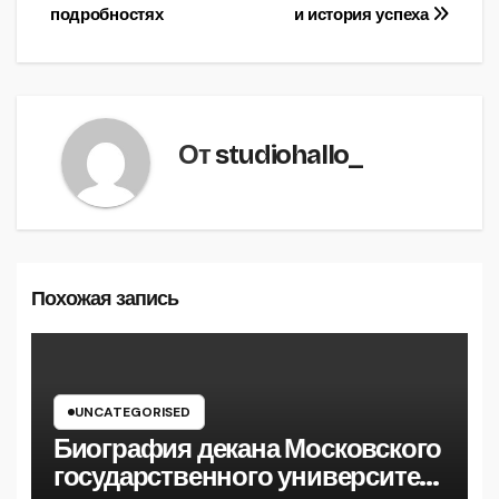
записям
подробностях
и история успеха
От
studiohallo_
Похожая запись
UNCATEGORISED
Биография декана Московского
государственного университета