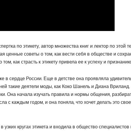
ертка по этикету, автор множества книг и лектор по этой т
ая ценные советы о том, как вести себя в обществе и сохра
том, как страсть к этикету привела ее к успеху и признанию
е в сердце России. Еще в детстве она проявляла удивител
 ней такие деятели моды, как Коко Шанель и Диана Вриланд.
ики. Она начала изучать правила и нормы общения, разбира
сла с каждым годом, и она поняла, что хочет делать это сво
в узких кругах этикета и входила в общество специалистов