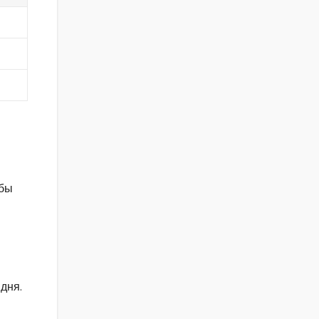
ебы
дня.