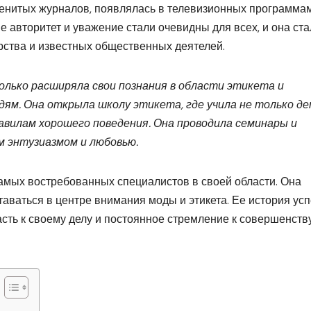
енитых журналов, появлялась в телевизионных программа
 авторитет и уважение стали очевидны для всех, и она ста
рства и известных общественных деятелей.
лько расширяла свои познания в области этикета и
дям. Она открыла школу этикета, где учила не только де
авилам хорошего поведения. Она проводила семинары и
м энтузиазмом и любовью.
самых востребованных специалистов в своей области. Она
таваться в центре внимания моды и этикета. Ее история ус
асть к своему делу и постоянное стремление к совершенств