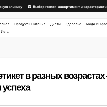
инику
Выбор гонгов: ассортимент и характеристики
авная
Продукты Питания
Диеты
Здоровье
Мода И Кра
 Йога
этикет в разных возрастах
 успеха